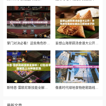
掌门对决必看！这些角色秒变大神轻松碾压全场
妄想山海翠鹞汤食谱大公开！手残党也能轻松做出口感绝绝子的秘方
斯特恩·雷欧尼斯技能全解析！幻影战争最强辅助上分神器实测
像素时代绿地食物绝密路线！3分钟教你轻松刷满食材懒人必看攻略
最新文章