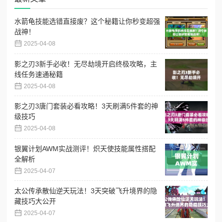
水箭龟技能选错直接废？这个秘籍让你秒变超强
战神！
2025-04-08
影之刃3新手必收！无尽劫境开启终极攻略，主
线任务速通秘籍
2025-04-08
影之刃3唐门套装必看攻略！3天刷满5件套的神
级技巧
2025-04-08
银翼计划AWM实战测评！炽天使技能属性搭配
全解析
2025-04-07
太公传承散仙逆天玩法！3天突破飞升境界的隐
藏技巧大公开
2025-04-07