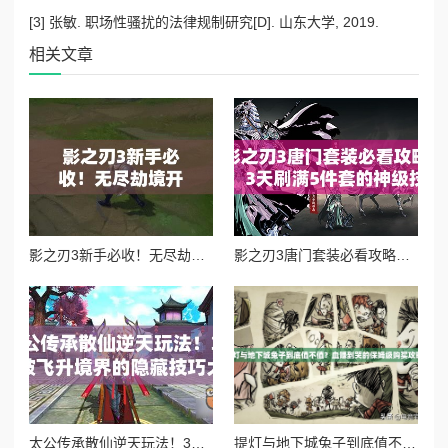
[3] 张敏. 职场性骚扰的法律规制研究[D]. 山东大学, 2019.
相关文章
影之刃3新手必收！无尽劫境开启终极攻略，主线任务速通秘籍
影之刃3唐门套装必看攻略！3天刷满5件套的神级技巧
太公传承散仙逆天玩法！3天突破飞升境界的隐藏技巧大公开
提灯与地下城兔子到底值不值？血赚到哭的保姆级购买攻略！