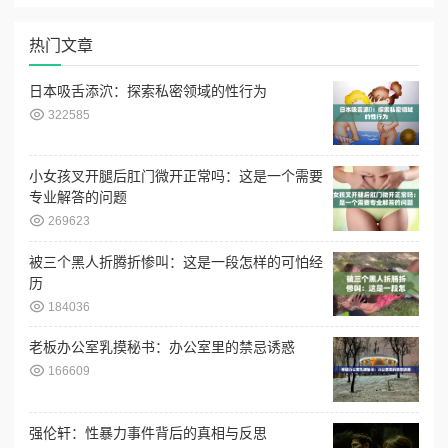
热门文章
日本吸舌添泬：探索私密领域的性行为
322585
小女孩叉开腿后肛门微开正常吗：这是一个需要
专业解答的问题
269623
被三个黑人折腾折惨叫：这是一段怎样的可怕经
历
184036
老板办公室乳摸秘书：办公室里的禁忌诱惑
166609
强伦轩：性暴力事件背后的真相与反思