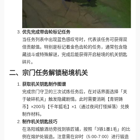
优先完成带齿轮标记任务
当任务列表中出现蓝色感叹号时，代表该任务可获得双
倍贡献值。特别是标记着金色齿轮的任务，通常包含隐
藏战斗或特殊解谜，完成后能获得开启秘境的机关钥匙
碎片。
二、宗门任务解锁秘境机关
获取机关钥匙制作图谱
完成宗门守卫的三次试炼任务后，在对话界面选择「关
于破碎机关」触发隐藏剧情。此时需要消耗【青铜铸
币】×200与【千年狐毛】×1（通过夜间打怪掉落）兑换
制作材料。
制作机关钥匙技巧
在洛阳城酿酒坊旁找到铁匠铺，按照「3铁1墨1毛」的比
例在熔炉处锻造。注意需在卯时（5:00-7:00）进行锻造