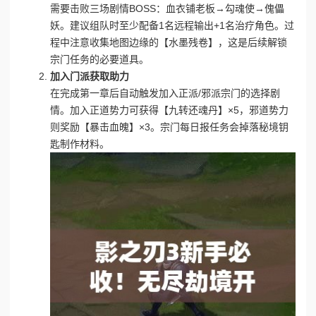
需要击败三场剧情BOSS：血衣铺老板→勾魂使→傀儡
妖。建议组队时至少配备1名远程输出+1名治疗角色。过
程中注意收集地图边缘的【水墨残卷】，这是后续解锁
宗门任务的必要道具。
加入门派获取助力
在完成第一章后自动触发加入正派/邪派宗门的选择剧
情。加入正道势力可获得【九转还魂丹】×5，邪道势力
则奖励【暴击血魄】×3。宗门每日报任务会掉落秘境钥
匙制作材料。