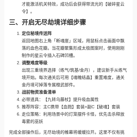
才能激活机关特效，成功后会获得带流光的【破碎星云
令】。
三、开启无尽劫境详细步骤
定位秘境传送阵
返回地图右上角「断魂崖」区域，用鼠标点击画面中飘
落的血色花瓣。当花瓣聚集形成太极图案时，使用刚刚
制作的星云令插入石碑凹槽。
调整难度等级
出现三重境界选择（练气/筑基/金丹），建议新手从练气
境开始。每次通关后可用【魂魄结晶】重置难度，通关
金丹境可掉落专属橙武部件。
战前物资准备清单
必带道具：【九转乌藤杖】提升吸血属性
推荐阵容：主C携带【血戮】套装+副C【破魂】套装
走位策略：利用场景中的灯笼摆件卡怪，优先击杀释放
毒雾的巫妖
完成全部操作后，无尽劫境的帷幕将缓缓拉开。这里不仅有挑