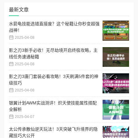
最新文章
水箭龟技能选错直接废？这个秘籍让你秒变超强
战神！
2025-04-08
影之刃3新手必收！无尽劫境开启终极攻略，主
线任务速通秘籍
2025-04-08
影之刃3唐门套装必看攻略！3天刷满5件套的神
级技巧
2025-04-08
银翼计划AWM实战测评！炽天使技能属性搭配
全解析
2025-04-07
太公传承散仙逆天玩法！3天突破飞升境界的隐
藏技巧大公开