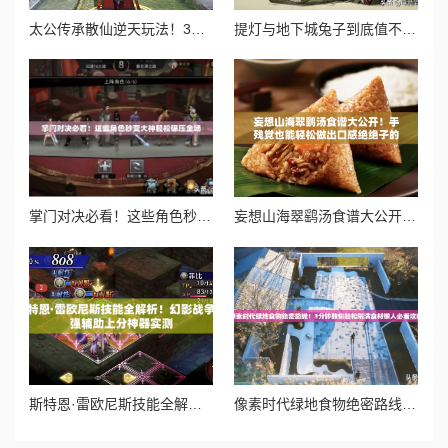
太公传承散仙逆天玩法！3天突破飞升境界的隐藏技巧大公开
提灯与地下城兔子到底值不值？血赚到哭的保姆级购买攻略！
掌门对决必看！这些角色秒变大神轻松碾压全场
妄想山海翠鹞汤食谱大公开！手残党也能轻松做出口感绝绝子的秘方
斯特恩·雷欧尼斯技能全解析！幻影战争最强辅助上分神器实测
像素时代绿地食物绝密路线！3分钟教你轻松刷满食材懒人必看攻略