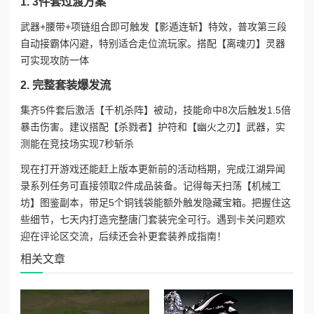
1. 3件套过渡方案
武器+腰带+项链组合即可触发【影遁连斩】特效，普攻第三段
自动接霸体闪避，特别适合走位流玩家。搭配【离魂刃】灵器
可实现攻防一体
2. 完整套装爆发流
集齐5件套后激活【千机杀阵】被动，技能命中8次后触发1.5倍
暴击伤害。建议搭配【杀戮者】护符和【幽火之刃】武器，实
测能在竞技场实现7秒斩杀
现在打开游戏还能赶上版本更新前的活动档期，完成江湖异闻
录系列任务可直接领取2件成品装备。记得每天扫荡【机械工
坊】图鉴副本，带足5个铜钱袋能额外触发隐藏宝箱。把握住这
些细节，七天内打造完整唐门套装完全可行。遇到卡关问题欢
迎在评论区交流，后续还会补更套装养成指南！
相关文章