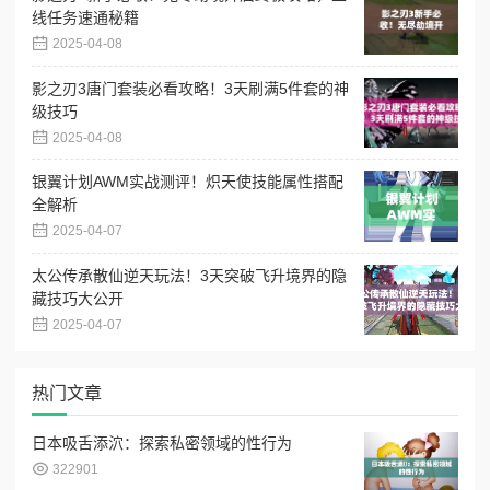
线任务速通秘籍
2025-04-08
影之刃3唐门套装必看攻略！3天刷满5件套的神
级技巧
2025-04-08
银翼计划AWM实战测评！炽天使技能属性搭配
全解析
2025-04-07
太公传承散仙逆天玩法！3天突破飞升境界的隐
藏技巧大公开
2025-04-07
热门文章
日本吸舌添泬：探索私密领域的性行为
322901