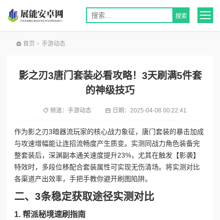
首页
>
手游动态
影之刃3唐门套装必看攻略！3天刷满5件套
的神级技巧
频道：
手游动态
日期：
2025-04-08 00:22:41
作为影之刃3暗器流玩家的核心战力象征，唐门套装的暴击加成
与攻速增幅能让连招流畅度产生质变。实测同战力角色装备完
整套装后，深渊副本通关速度提升23%，尤其在触发【影袭】
特效时，多段位移配合套装属性可实现无伤清场。将实测对比
各渠道产出效率，手把手教你避开刷图陷阱。
二、3条稳定获取途径实测对比
1. 帮派秘境速刷指南