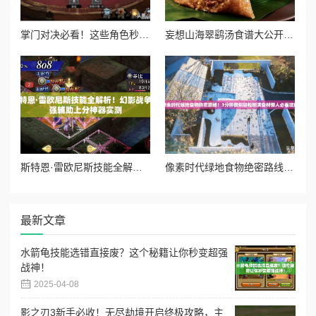
掌门对决必看！这些角色秒变大神轻松碾压全场
妄想山海翠鹞汤食谱大公开！手残党也能轻松做出口感绝绝子的秘方
斯特恩·雷欧尼斯技能全解析！幻影战争最强辅助上分神器实测
像素时代绿地食物绝密路线！3分钟教你轻松刷满食材懒人必看攻略
最新文章
水箭龟技能选错直接废？这个秘籍让你秒变超强
战神！
2025-04-08
影之刃3新手必收！无尽劫境开启终极攻略，主