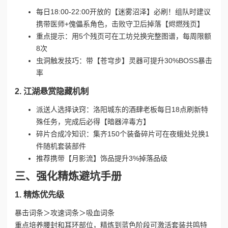
每日18:00-22:00开放的【迷雾沼泽】必刷！组队时建议
携带医师+傀儡系角色，击败守卫后掉落【烬燃残页】
重点提示：用5个残页可在工坊兑换完整图谱，每周限额
8次
虫洞触发技巧：带【苍穹步】灵器可提升30%BOSS暴击
率
2. 江湖悬赏隐藏机制
派送人选择诀窍：洛阳城东的酒肆老板每日18点刷新特
殊任务，完成后必得【暗器淬毒方】
碎片合成冷知识：集齐150个装备碎片可在夜蛾处兑换1
件随机套装部件
推荐携带【月影流】饰品提升3%掉落品级
三、强化精炼避坑手册
1. 精炼优先级
暴击词条＞攻速词条＞吸血词条
重点培养腰封和耳环部位，精炼到蓝色阶段可激活套装共鸣特