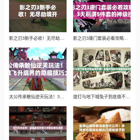
影之刃3新手必收！无尽劫境开启终极攻略，主线任务速通秘籍
影之刃3唐门套装必看攻略！3天刷满5件套的神级技巧
太公传承散仙逆天玩法！3天突破飞升境界的隐藏技巧大公开
提灯与地下城兔子到底值不值？血赚到哭的保姆级购买攻略！