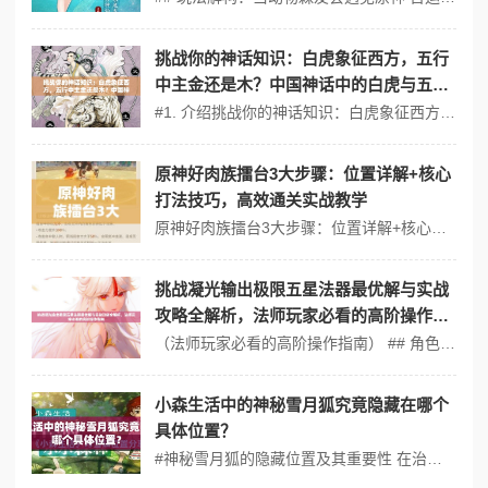
挑战你的神话知识：白虎象征西方，五行
中主金还是木？中国神话中的白虎与五行
奥秘
#1. 介绍挑战你的神话知识：白虎象征西方，五行中主金还是木？中国神话中的白虎与五行奥秘在资源管理中的重要性 在中国古代神话和五行学说中，白虎被视为四象之一，象征着西方。它与五行中的金属性相关联，代表着秋季、干燥和收敛的力量。白虎不仅是神话中的神兽，更是中国传统文化中不可或缺的一部分。理解白虎及其在五行中的...
原神好肉族擂台3大步骤：位置详解+核心
打法技巧，高效通关实战教学
原神好肉族擂台3大步骤：位置详解+核心打法技巧，高效通关实战教学在资源管理中的重要性 在原神这款开放世界冒险游戏中，资源管理是玩家成功的关键之一。好肉族擂台作为一个极具挑战性的活动，不仅考验玩家的战斗技巧，还考验玩家对资源的合理利用。了解并掌握好肉族擂台的3大步骤——位置详解、核心打法技巧以及高效通关实战教...
挑战凝光输出极限五星法器最优解与实战
攻略全解析，法师玩家必看的高阶操作指
南
（法师玩家必看的高阶操作指南） ## 角色创建：零氪玩家的开荒起点 1. 初始角色选择 ❗️警告：开服阶段不要随意浪费资源升级非主C角色！优先培养凝光（四星岩系法师）作为核心输出，搭配免费角色（如芭芭拉、诺艾尔）组成初期队伍。 - 属性优先级：攻击力＞暴击率＞元素精通（凝光主靠普攻/重...
小森生活中的神秘雪月狐究竟隐藏在哪个
具体位置？
#神秘雪月狐的隐藏位置及其重要性 在治愈系田园手游小森生活中，神秘雪月狐作为稀有的特殊动物，不仅是玩家探索世界的惊喜彩蛋，更是获取高级材料的关键资源。根据游戏内线索和玩家实测，雪月狐的刷新位置主要集中在雪山地图的东北角冰湖区域，具体坐标为（X: 145, Y: 82）。该区域被皑皑白雪覆盖，需玩家完成主...