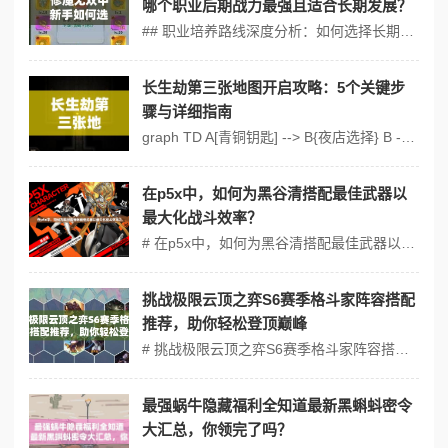
哪个职业后期战力最强且适合长期发展？
## 职业培养路线深度分析：如何选择长期发展的核心角色？ （一）职业基础定位与特性对比 1. 修罗刀客（近战爆发） - 核心技能：血影斩（三段位移+暴击提升） - 装备依赖度：高（需堆叠暴击率与破甲属性） - 新手友好度：★★★（操作要求较高） 2. 玄冰法师（远程控...
长生劫第三张地图开启攻略：5个关键步
骤与详细指南
graph TD A[青铜钥匙] --˃ B{夜店选择} B --˃|🔴喝酒| C[获得VIP卡] B --˃|拒绝| D[得到护身符] C --˃ E[暗室密码箱] D --˃ F[天台隐藏通道] E --˃ G[堕落结局] F --˃...
在p5x中，如何为黑谷清搭配最佳武器以
最大化战斗效率？
# 在p5x中，如何为黑谷清搭配最佳武器以最大化战斗效率？【毕业面板】【伤害天花板】 在p5x这款游戏中，黑谷清作为一个高输出角色，其武器搭配直接影响到战斗效率。将深入分析如何为黑谷清搭配最佳武器，并通过公式、对比表和玩家术语，帮助玩家最大化其战斗效率。 ## 黑谷清的武器选择与伤害计算 伤害计算公式...
挑战极限云顶之弈S6赛季格斗家阵容搭配
推荐，助你轻松登顶巅峰
# 挑战极限云顶之弈S6赛季格斗家阵容搭配推荐，助你轻松登顶巅峰 ## S6赛季格斗家阵容核心解析 1. 阵容强势点与版本适配性 S6赛季格斗家羁绊凭借高额生命值加成和群体增益，成为版本T1级前排选择。搭配强力输出型英雄（如金克丝、塔姆），可形成攻守兼备的战术体系，尤其克制刺客、法师等高爆发...
最强蜗牛隐藏福利全知道最新黑蝌蚪密令
大汇总，你领完了吗？