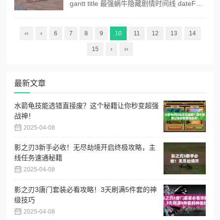
gantt title 最强蜗牛隐藏剧情时间线 dateFormat YY-MM-DD section 核心线索 破损的日记本 :active, 01-01, 3d 实验室密码线索 :crit, 01-04, 2d 神秘钥匙获取...
‹‹
‹
6
7
8
9
10
11
12
13
14
15
›
››
最新文章
水箭龟技能选错直接废？这个秘籍让你秒变超强
战神！
2025-04-08
影之刃3新手必收！无尽劫境开启终极攻略，主
线任务速通秘籍
2025-04-08
影之刃3唐门套装必看攻略！3天刷满5件套的神
级技巧
2025-04-08