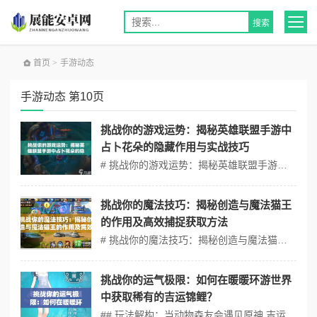
首页
>
手游动态
手游动态 第10页
挑战你的游戏运势：揭秘英雄联盟手游中
占卜花朵的隐藏作用与实战技巧
# 挑战你的游戏运势：揭秘英雄联盟手游中占卜花朵的隐藏作用与实战技巧 作为英雄联盟手游中独具特色的视野工具，占卜花朵的常规用途是探测周围敌方动向。但鲜为人知的是，它还能解锁地图中的隐藏剧情彩蛋，甚至成为扭转战局的关键道具！将占卜花朵的“暗线玩法”，带你用全新视角探索峡谷奥秘。 ## 占卜花朵的隐藏...
挑战你的魔法技巧：揭秘创造与魔法猫王
的作用及高效捕捉获取方法
# 挑战你的魔法技巧：揭秘创造与魔法猫王的作用及高效捕捉获取方法 ## 🔥【开荒/零氪】新手必看：保姆级开荒流程拆解 【零氪/速通】角色创建避坑指南 ❗️重要：角色属性直接影响后期战力上限！ 1. 职业选择：零氪党优先选自然法师（自带采集速度+10%）或游侠（移动速度+5%），前期资源...
挑战你的运气极限：如何在暖暖环游世界
中获取稀有的吉运锦鲤？
## 玩法解构：当动物森友会遇见原神 吉运锦鲤的收集系统堪称"缝合怪"式的创新——既有动物森友会式的碎片化收集乐趣，又糅合了原神的抽卡玄学机制。玩家需要通过每日签到（累计30天必得保底）、随机事件触发（0.3%基础概率）以及限定关卡掉落（2.7%爆率）三重途径获取。这种设计既保留了休闲游戏的轻松感，又给硬核...