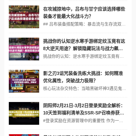
在攻城掠地中，吕布与甘宁应该选择哪些
装备才能最大化战斗力？
## 吕布装备搭配策略：暴击流与生存流双路线 1. 核心定位分析 吕布作为高爆发物理输出，技能链「无双乱舞→方天画戟斩→魔神降世」依赖暴击率（建议堆叠至65%+）。武器槽优先级：方天画戟（基础暴伤+40%）＞破军（破甲穿透+25%）。 2. 暴击流推荐组合 - 头部：鬼面盔（暴击率+15%，触发"噬魂...
挑战你的认知逆水寒手游绑定纹玉竟有这
8大逆天用途？解锁隐藏玩法与战力飙升
秘籍全解析
挑战你的认知：逆水寒手游绑定纹玉竟有这8大逆天用途？解锁隐藏玩法与战力飙升秘籍全解析 逆水寒手游自上线以来，凭借其精美的画面、丰富的剧情和多样化的玩法，吸引了大量玩家的关注。在游戏中，绑定纹玉作为一种重要的货币资源，其用途远不止于表面所见。今天，我们将深入探讨绑定纹玉的8大逆天用途，并解锁隐藏玩法与战力飙升...
影之刃3诅咒装备洗练大挑战：如何精准
优化属性，突破战力极限？
核心玩法杂交特色：当暗黑破坏神3遇见鬼泣 影之刃3的装备系统堪称动作手游领域的创新标杆。其诅咒装备洗练机制完美融合了暗黑破坏神3的装备词缀深度与鬼泣的连招判定系统——玩家需要在动态战斗场景中实时验证洗练效果，如同在鬼泣的SSS评分连击中精准触发暗黑3的传奇宝石特效。 特有的"血契共鸣"系统（图1）要求装备...
阴阳师2月21日-3月2日登录奖励全解析：
10天签到福利清单及SSR-SP召唤券获取
指南
#登录奖励在资源管理中的重要性 作为一款以式神收集与养成为核心的回合制手游，阴阳师的资源管理体系直接决定了玩家的游戏体验和进度效率。2月21日至3月2日的10天登录活动，不仅为玩家提供了丰厚的每日奖励，更包含珍贵的SSR/SP召唤券等稀缺资源，其重要性体现在以下三方面： 1. 加速式神养成：签到奖...