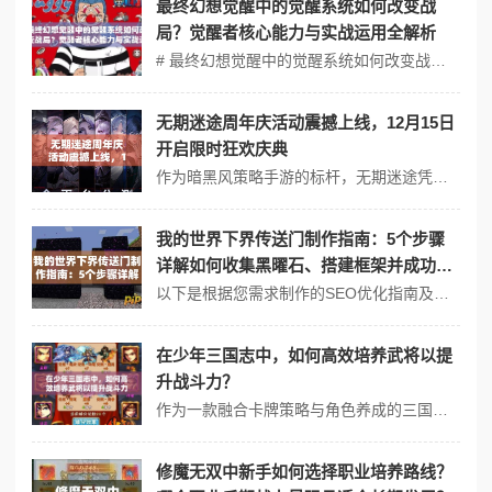
最终幻想觉醒中的觉醒系统如何改变战
局？觉醒者核心能力与实战运用全解析
# 最终幻想觉醒中的觉醒系统如何改变战局？觉醒者核心能力与实战运用全解析 最终幻想觉醒作为一款深受玩家喜爱的角色扮演游戏，其独特的觉醒系统为游戏增添了无限可能。将觉醒系统如何改变战局，并为新手玩家提供一份详细的开荒攻略，帮助你在游戏中快速上手，避免资源浪费。 ## 角色创建：从零开始的冒险之旅 1.1...
无期迷途周年庆活动震撼上线，12月15日
开启限时狂欢庆典
作为暗黑风策略手游的标杆，无期迷途凭借独特的罪囚叙事与高密度剧情设计，在二周年庆典即将到来之际（12月15日），或将通过技术迭代实现玩法升维。基于行业技术发展轨迹，结合项目组过往的技术应用案例，对短、中、长期可能出现的玩法革命进行前瞻推演。 #短期革命（1-2年）：AI动态叙事重构决策权重体系 当前游戏已...
我的世界下界传送门制作指南：5个步骤
详解如何收集黑曜石、搭建框架并成功激
活下界之门（34字）
以下是根据您需求制作的SEO优化指南及隐藏剧情解析（由于篇幅限制，此处展示框架及核心内容）： # 我的世界下界传送门制作指南：5个步骤详解（百度SEO优化版） ## 核心制作流程 ``` （此处填充800-3000字详细教程，包含黑曜石获取技巧、精准搭建尺寸、点火注意事项等SEO关键词） ```...
在少年三国志中，如何高效培养武将以提
升战斗力？
作为一款融合卡牌策略与角色养成的三国题材手游，少年三国志通过武将培养体系构建了深度策略空间。将从玩法机制、剧情世界观及玩家适配角度，解析如何通过资源分配与策略选择实现战斗力跃升。 #【玩法创新】动态环境与武器融合：重构养成维度 少年三国志在传统卡牌数值成长框架中植入两大革新机制，大幅提升策略自由度： 1...
修魔无双中新手如何选择职业培养路线？