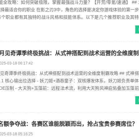
能全攻略：如何突破极限，掌握最强战斗力量？【开荒/零氪/速通】 ## 1
择最适合你的职业 在影之刃3中，角色的选择是决定你游戏体验的第一
个职业都有其独特的战斗风格和技能体系。以下是几个推荐职业及其特点
性，适...
月见奇谭季终极挑战：从式神搭配到战术运营的全维度制
025-03-18 06:17:42
月见奇谭季终极挑战：从式神搭配到战术运营的全维度制霸攻略 ## 式神
1.1 核心输出位选择 - 妖刀姬+酒吞童子：双核爆发体系，妖刀姬负责单
OE压制 - 大天狗+玉藻前：远程法术流，利用大天狗风神庇佑叠加玉藻
I名额争夺战：各赛区谁能脱颖而出，抢占宝贵参赛席位？
025-03-18 05:16:25