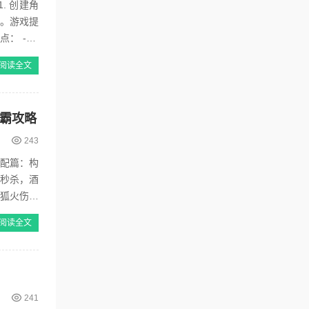
. 创建角
步。游戏提
： - 剑
阅读全文
霸攻略
243
搭配篇：构
体秒杀，酒
前狐火伤害
阅读全文
241