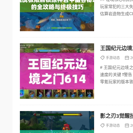
玩家常犯的三大失误
估算岩造物生成C
攻击破除场地岩...
王国纪元边境
手游动态
2
# 王国纪元边境
速度的关键 ❗️警告：职业选择将直接影响614关卡的突破效率！ 1.1 新手必选职业推荐 - 暗影游侠：
影之刃3觉醒
手游动态
2