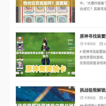
中，“大爆炸装备
合成它？其属性
略，全面探讨这一
手游动态
2
# 原神寻找装置
放世界冒险游戏，
任务因其复杂性
家高效完成晶核的收集
挑战极限解锁
手游动态
2
## 秘境核心机