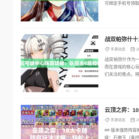
可绑定手机号领取系统赠送
手...
战双帕弥什十
手游动态
2
战双帕弥什作为
而在游戏的核心
们关注的焦点。
帮助玩家更好地攻克
云顶之弈：1
手游动态
2
## 版本强势阵容推荐：10大T0级玩法解
级：石傲玉（泰坦+饮血+正义）