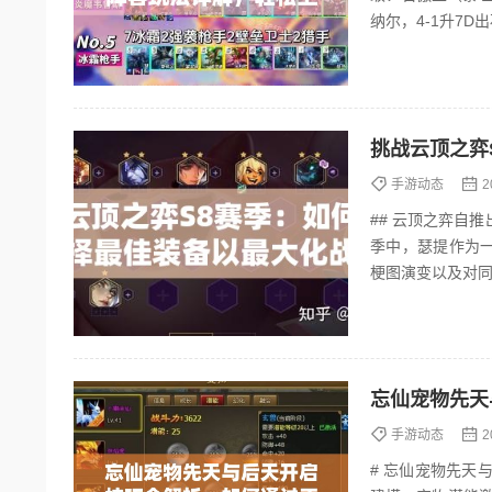
挑战云顶之弈
手游动态
2
## 云顶之弈自推出以来，凭借其独特的自走棋玩法和不断更新的赛季内容，吸引了大量玩家。S8赛
季中，瑟提作为
梗图演变以及对同
S8赛季初期：瑟提
忘仙宠物先天
手游动态
2
# 忘仙宠物先天与