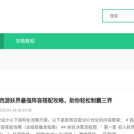
攻略教程
西游妖界最强阵容搭配攻略，助你轻松制霸三界
025-03-19 08:15:38
设计以下结构化攻略方案。以下是按照百度SEO优化的内容框架： # 
略（全结局触发指南） ## 树状决策流程图 ``` 第一章·初入妖界 └─🔴选