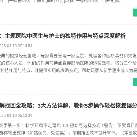
择阵营（妖将/散修） ├─妖将路线 → 解锁[血战八方]成就 └─散修路线 → 获得[狐...
：主题医院中医生与护士的独特作用与特点深度解析
025-03-19 07:14:54
经典的模拟经营游戏，玩家需要管理一家医院，处理各种医疗事务和突发
院的核心人员，他们的作用与特点直接影响医院的运营效率。将分三个阶
独特作用与特点，并提供实用的攻略技巧，帮助玩家从新手逐步成长为精
小时）：必须掌握的3个生存技...
解找回全攻略：3大方法详解，教你5步操作轻松恢复误
025-03-19 05:13:29
一步：科学开局不走弯路 1.1 初始号选择技巧 ❗️警告：不要盲目刷初始SS
群体输出式神（如姑获鸟、鬼使黑），前期推图效率提升50%。【零氪