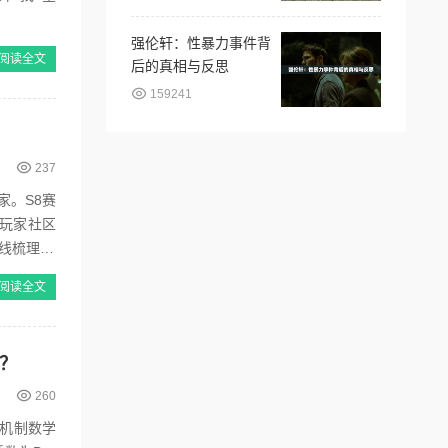
强伦轩：性暴力事件背
阅读全文
后的真相与反思
159241
237
玩家社区
梳理 1.
阅读全文
？
260
心机制数学