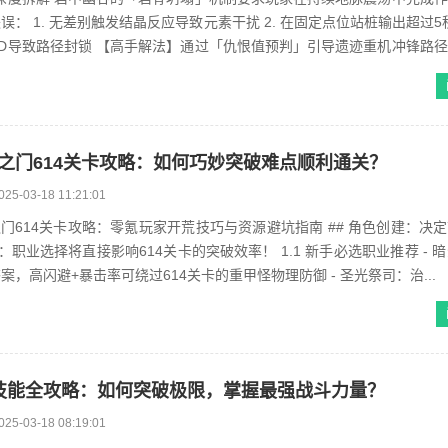
： 1. 无差别触发结晶反应导致元素干扰 2. 在固定点位站桩输出超过5秒 
D导致路径封锁 【高手解法】通过「仇恨值预判」引导遗迹重机冲锋路
之门614关卡攻略：如何巧妙突破难点顺利通关？
025-03-18 11:21:01
之门614关卡攻略：零氪玩家开荒技巧与资源避坑指南 ## 角色创建：决
零氪玩家的版本答案，高闪避+暴击率可绕过614关卡的重甲怪物理防御 - 圣光祭司：治...
技能全攻略：如何突破极限，掌握最强战斗力量？
025-03-18 08:19:01