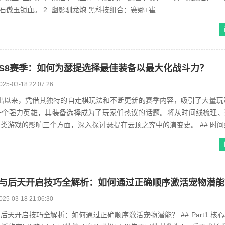
纳尔，4-1升7D出石傲玉锁血。 2. 幽影驯龙炮 黑科技组合：赛娜+崔...
S8赛季：如何为瑟提选择最佳装备以最大化战斗力？
025-03-18 22:07:26
一个强力英雄，其装备选择成为了玩家们热议的话题。将从时间线梳理、
类游戏的影响三个方面，深入探讨瑟提在云顶之弈中的演变史。 ## 时间线
的崛起...
与后天开启技巧全解析：如何通过正确顺序激活宠物潜能
025-03-18 21:06:30
后天开启技巧全解析：如何通过正确顺序激活宠物潜能？ ## Part1 核