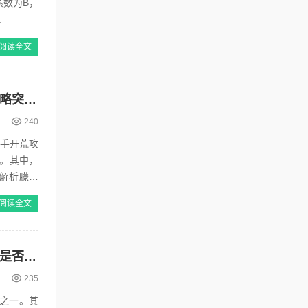
系数为B，
.
阅读全文
文明与征服中的朦胧钟摆效果究竟如何？如何巧妙运用这一机制实现战略突破？
240
新手开荒攻
解析朦胧
阅读全文
最强蜗牛大爆炸装备合成性价比究竟如何？深度解析其属性与实战价值是否值得投入资源
235
之一。其