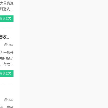
入大量资源
到避坑策
阅读全文
原神寻找装置缺失的晶核任务全攻略：5个关键步骤详解晶核位置与高效收集技巧
267
作为一款开
失的晶核”
骤，帮助玩
阅读全文
230
作战，普通