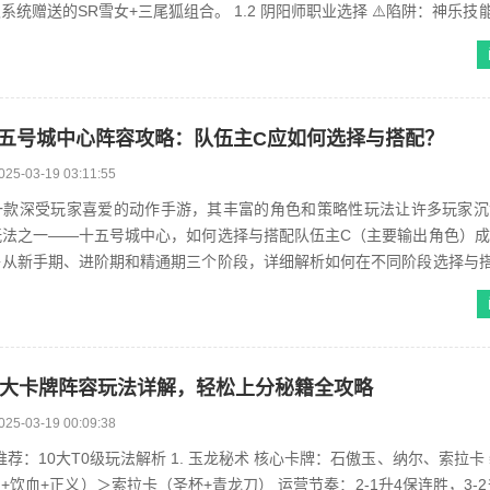
的SR雪女+三尾狐组合。 1.2 阴阳师职业选择 ⚠️陷阱：神乐技能“疾风”需
五号城中心阵容攻略：队伍主C应如何选择与搭配？
025-03-19 03:11:55
一款深受玩家喜爱的动作手游，其丰富的角色和策略性玩法让许多玩家沉
玩法之一——十五号城中心，如何选择与搭配队伍主C（主要输出角色）
将从新手期、进阶期和精通期三个阶段，详细解析如何在不同阶段选择与
十五号城中心。 ## 新手期...
0大卡牌阵容玩法详解，轻松上分秘籍全攻略
025-03-19 00:09:38
析 1. 玉龙秘术 核心卡牌：石傲玉、纳尔、索拉卡 装备优先
＞索拉卡（圣杯+青龙刀） 运营节奏：2-1升4保连胜，3-2升6找2星