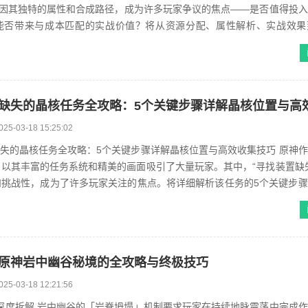
”因其独特的属性和合成路径，成为许多玩家争议的焦点——是否值得投
能否带来与成本匹配的实战价值？将从资源分配、属性解析、实战效果
话题。 资源管理的重要性：大爆炸...
025-03-18 15:25:02
缺失的晶核任务全攻略：5个关键步骤详解晶核位置与高效收集技巧 原神
以其丰富的任务系统和精美的画面吸引了大量玩家。其中，“寻找装置缺
和挑战性，成为了许多玩家关注的焦点。将详细解析该任务的5个关键步
。 ## 任务背...
原神岩中幽谷秘境的全攻略与终极技巧
025-03-18 12:21:56
制深度拆解 岩中幽谷的「岩脊坍塌」机制要求玩家在持续地脉震荡中完成