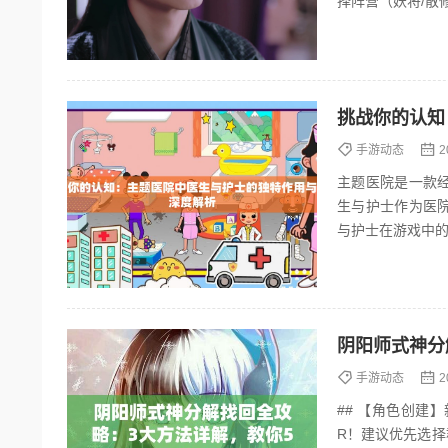
挑战你的认知
手游动态
2
主题医院是一款
生与护士作为医
与护士在游戏中的
# 新手期（前10
阴阳师式神分
手游动态
2
## 【角色创建】新手第
R！建议优先选择