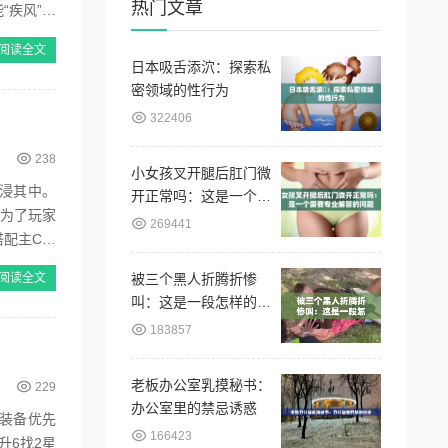
热门文章
阅读全文
日本吸舌添泬：探索私
密领域的性行为
322406
238
小女孩叉开腿后肛门微
浸其中。
开正常吗：这是一个需
成为了玩家
要专业解答的问题
269441
搭配主C，
阅读全文
被三个黑人折腾折惨
叫：这是一段怎样的可
怕经历
183857
老板办公室乳摸秘书：
229
办公室里的禁忌诱惑
166423