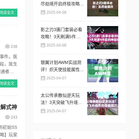
尽劫境开启终极攻略，
主线任务速通秘籍
2025-04-08
阅读全文
影之刃3唐门套装必看
攻略！3天刷满5件套
的神级技巧
2025-04-08
238
事件。医
银翼计划AWM实战测
段，医生
评！炽天使技能属性搭
通者。 #
配全解析
2025-04-07
阅读全文
太公传承散仙逆天玩
法！3天突破飞升境界
分解式神
的隐藏技巧大公开
2025-04-07
243
攻略】玩家