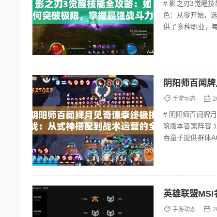
# 影之刃3觉醒技
色：从零开始，选
供了多种职业，每
客：高爆发、高机动
阴阳师百闻牌
手游动态
2
# 阴阳师百闻牌
筑版本答案阵容 
吞童子提供群体A
1.2 辅助...
英雄联盟MS
手游动态
2