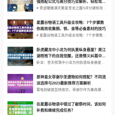
强搭配公式与高分技巧全解析，轻松驾驭
星空古风美学
# 奇迹暖暖满天繁星苍龙之腹S评分硬核攻略：从萌新到大神的进阶之路 ## 关卡机制深度拆解：仇恨判定与帧数窗口 本关卡采用动态权重评分系统，存在隐性仇恨机制：当玩家连续使用同风格部件时，系统会降低该风格权重值。高手通过实时监控权重衰减曲线，在临界帧（约第18帧）前切换风格标签，规避评分惩罚。 ```pl...
星露谷物语工具升级全攻略：7个步骤教
你高效收集铜、铁、金等必备素材的技巧
# 星露谷物语工具升级全攻略：7个步骤教你高效收集铜、铁、金等必备素材【开荒/零氪/速通】 ❗️保姆级教学：从零开始带你避开新手误区，用最短时间解锁顶级工具！ ## 【开荒必看】角色创建与属性选择 ⚠️警告：开局属性影响后期资源收集效率！ 1. 农场类型：推荐“标准农场”或“采矿场”（地形...
卧虎藏龙中小龙为何执意纵身悬崖？是江
湖桎梏下的自我觉醒，还是情义纠葛中的
终极抉择？
卧龙：苍天陨落中小龙为何执意纵身悬崖？是江湖桎梏下的自我觉醒，还是情义纠葛中的终极抉择？ 在卧龙：苍天陨落这款备受瞩目的动作角色扮演游戏中，小龙的纵身一跃成为了玩家们热议的焦点。这一行为背后究竟隐藏着怎样的深意？是江湖桎梏下的自我觉醒，还是情义纠葛中的终极抉择？将从多个角度这一情节，并揭示一些被误解的常识、...
原神皇女菲谢尔圣遗物如何搭配？不同流
派选择与2023最新推荐方案解析
雷电划破提瓦特夜空，菲谢尔作为兼具爆发与持续输出能力的四星角色，始终是深渊与探索队伍中的高频选择。然而许多旅行者陷入误区——盲目堆叠雷伤或攻击力，却忽视了角色机制与队伍适配的底层逻辑。将拆解皇女三大核心流派，结合2.8版本草系反应革新，揭秘圣遗物搭配的真正精髓。 #流派一：幽夜协奏曲——雷伤速切流 当菲谢...
在星露谷物语中错过了献祭时间，该如何
补救和继续完成任务？