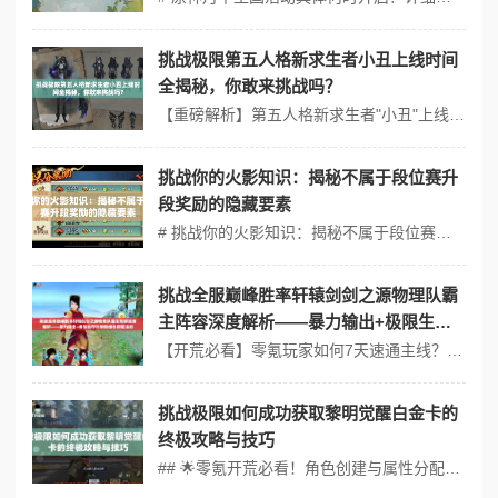
挑战极限第五人格新求生者小丑上线时间
全揭秘，你敢来挑战吗？
【重磅解析】第五人格新求生者"小丑"上线倒计时：三大技术革命或将改写非对称竞技未来 随着第五人格官方发布第47位求生者"悲喜小丑"的剪影预告，玩家社区对角色技能机制与上线时间的讨论热度持续攀升。据内部消息人士透露，该角色将于2024年Q2正式实装，其独特的情绪转化机制将彻底颠覆现有的战术体系。值得关注的是，...
挑战你的火影知识：揭秘不属于段位赛升
段奖励的隐藏要素
# 挑战你的火影知识：揭秘不属于段位赛升段奖励的隐藏要素【开荒/零氪/速通】 ## 创建角色：从零开始的忍者之路 1.1 选择你的忍者之路 在火影忍者手游中，创建角色是第一步。选择你喜欢的忍者角色，每个角色都有独特的技能和战斗风格。对于新手来说，建议选择操作简单、技能直观的角色，如漩涡鸣人或宇智波佐助。...
挑战全服巅峰胜率轩辕剑剑之源物理队霸
主阵容深度解析——暴力输出+极限生存
的制胜组合搭配法则
【开荒必看】零氪玩家如何7天速通主线？轩辕剑剑之源物理队保姆级攻略 ❗️重要提示：本攻略专为新手设计，全程零氪+低肝度，助你快速登顶全服胜率榜！ 【创建角色】物理队开局必选核心角色 ⚠️警告：选错角色=浪费7天进度！优先锁定以下角色： 1. 赛特（主C）：开局免费送，暴击流天花板，技能...
挑战极限如何成功获取黎明觉醒白金卡的
终极攻略与技巧
## 🌟零氪开荒必看！角色创建与属性分配指南 【开荒核心】职业选择与初始配置 ❗️重要提示：零氪玩家首选均衡型职业（如“生存专家”），兼顾战斗与资源采集，避免后期因属性短板卡关。 ⚠️避坑警告：切勿盲目选择“纯输出职业”！前期缺乏装备支撑会导致刷图效率低下。 属性分配公式（新手必存）： -...