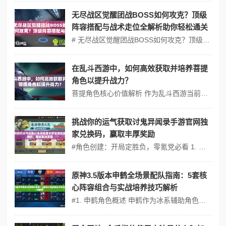
无尽战区觉醒团战BOSS如何攻克？顶级
阵容搭配与战术走位全解析助你轻松通关
# 无尽战区觉醒团战BOSS如何攻克？顶级阵容搭配与战术走位全解析助你轻松通关【开荒/零氪/速通】 ## 1. 创建角色：选择适合你的英雄 在无尽战区觉醒中，选择合适的英雄是攻克团战BOSS的第一步。以下是几个推荐的角色： - 坦克型英雄：如“钢铁之盾”，拥有高防御和嘲讽技能，能够有效吸引BOSS火力。...
在乱斗西游中，如何高效获取并培养菩提
角色以提升战力？
菩提角色核心价值解析 作为乱斗西游当前版本T0级辅助，菩提祖师凭借独特的【群体复活】机制（冷却时间28秒）稳坐竞技场必练榜前三。其技能组合具备三大核心优势： 1. 全队护盾量提升35%（被动技能"无相法界"） 2. 大招"万佛朝宗"可同时复活3名队友（需突破至三星） 3. 专属法宝"七宝妙树"可使治疗...
挑战你的运气获取讨鬼异闻录手游官网独
家兑换码，赢取丰厚奖励
#角色创建：开局定胜负，零氪党必看 1. 职业选择优先级 - 输出职业（如「鬼刃」）：依赖装备成型快，适合追求速推副本的玩家。 - 辅助职业（如「灵咒」）：组队需求高，后期资源压力小，但前期单刷能力弱。 ❗️警告：不要被初始角色外观迷惑！职业一旦选定，50级前无法免费重置...
原神3.5版本申鹤全场景配队指南：5套核
心阵容组合与实战培养技巧解析
#1. 申鹤角色概述 申鹤作为冰系辅助角色，拥有强大的增益和控制能力。她的技能“冰翎”能够为队友提供冰元素伤害加成，而大招“天翔鹤舞”则能造成大范围冰元素伤害并降低敌人防御。在3.5版本中，申鹤的配队策略更加多样化，适用于多种战斗场景。 #2. 5套核心阵容组合 ##阵容一：冰元素爆发队 - 成员：申...