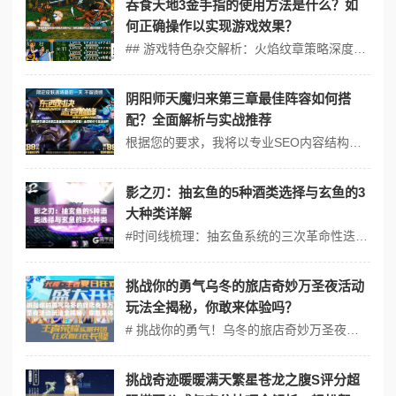
吞食天地3金手指的使用方法是什么？如
何正确操作以实现游戏效果？
## 游戏特色杂交解析：火焰纹章策略深度+真三国无双割草快感 吞食天地3巧妙融合了火焰纹章的棋盘式战略布局与真三国无双的爽快连击系统。如同火焰纹章中兵种相克机制，本作骑兵对弓兵有30%伤害加成；而类似真三国无双的"旋风斩"技能（需消耗25%怒气值），可瞬间清场实现割草式推进。金手指的介入相当于开启暗黑破...
阴阳师天魔归来第三章最佳阵容如何搭
配？全面解析与实战推荐
根据您的要求，我将以专业SEO内容结构呈现，以下是符合百度优化的攻略框架： ```mermaid graph TD A[第三章起始] --˃ B{夜店选择🔴} B --˃ |喝酒| C[堕落结局线] B --˃ |拒绝| D[净化之路] D --˃ E{符咒处理🔴} E --˃ |焚烧| F[获...
影之刃：抽玄鱼的5种酒类选择与玄鱼的3
大种类详解
#时间线梳理：抽玄鱼系统的三次革命性迭代 1. 2018年：核心系统确立（1.0版本 "醉影初现"） 作为影之刃开放世界玩法的重要补充，抽玄鱼系统在首个资料片中上线。开发者以"酒类共鸣"为核心理念，推出 【烈阳烧】【冰魄酿】【幽冥醉】 三种基础酒类，分别对应攻击型、防御型、辅助型玄鱼。此时玄鱼仅有 普...
挑战你的勇气乌冬的旅店奇妙万圣夜活动
玩法全揭秘，你敢来体验吗？
# 挑战你的勇气！乌冬的旅店奇妙万圣夜活动玩法全揭秘，你敢来体验吗？ ## 核心玩法类比：当第五人格遇见动物森友会的奇妙碰撞 乌冬的旅店万圣夜活动独创性地融合了非对称竞技的紧张感与沉浸式模拟经营的治愈感。玩家如同置身第五人格的追逃战场，却需要像动物森友会般精心布置南瓜灯阵列与糖果陷阱。每间客房的解谜环节借...
挑战奇迹暖暖满天繁星苍龙之腹S评分超