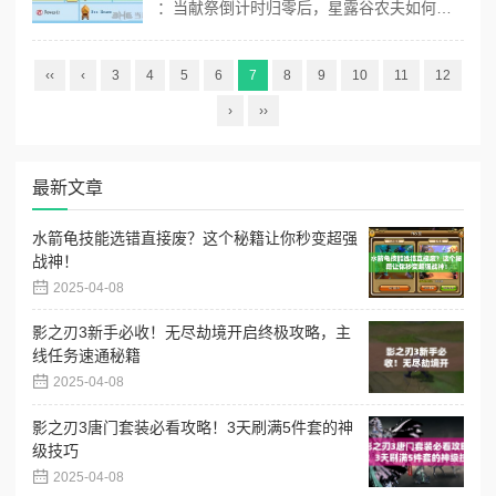
：当献祭倒计时归零后，星露谷农夫如何逆风翻盘？ 晨雾还未散尽，你扛着锄头站在社区中心破败的走廊里，盯着墙上的献祭日历突然脊背发凉——春季鱼王提交期限的红圈赫然停留在昨天。这份迟到的醒悟如同当头浇下的冰水，但请记住，在星露谷的世界里，永远存在着第二条救生艇。 时间裂隙中的补救法则 游戏内的时间法则远比现实...
‹‹
‹
3
4
5
6
7
8
9
10
11
12
›
››
最新文章
水箭龟技能选错直接废？这个秘籍让你秒变超强
战神！
2025-04-08
影之刃3新手必收！无尽劫境开启终极攻略，主
线任务速通秘籍
2025-04-08
影之刃3唐门套装必看攻略！3天刷满5件套的神
级技巧
2025-04-08