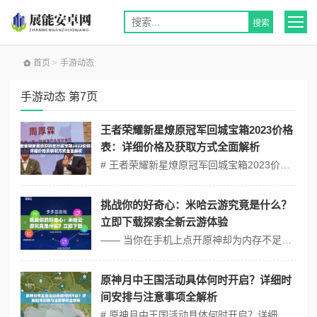
首页
>
手游动态
手游动态 第7页
王者荣耀新星燎原冠军回城宝箱2023价格
表：详细价格及获取方式全面解析
# 王者荣耀新星燎原冠军回城宝箱2023价格表：详细价格及获取方式全面解析 ## 新星燎原冠军回城宝箱2023价格表 在王者荣耀中，新星燎原冠军回城宝箱是玩家们争相获取的稀有道具之一。2023年，该宝箱的价格和获取方式有了新的调整。以下是详细的价格表及获取方式： | 宝箱类型 | 价格（点券） | 获取...
挑战你的好奇心：米哈云游究竟是什么？
立即下载探索全新云游体验
—— 当你在手机上点开原神却为内存不足发愁时，当你在电脑前渴望3A大作却被硬件配置劝退时，一场席卷全球游戏界的风暴已悄然成型。米哈游最新推出的「米哈云游」并非简单的手游平台，而是用云宇宙技术编织的次世代游戏罗盘，它的出现正将"硬件天花板"这个困扰玩家二十年的概念彻底碾碎。 穿透屏幕的次元裂缝 米哈云游...
原神月中王国活动具体何时开启？详细时
间安排与注意事项全解析
# 原神月中王国活动具体何时开启？详细时间安排与注意事项全解析 （零氪攻略适用版本，新手必看！） ## 角色创建与初期选择 1.1 主角属性选择 游戏开局需选择主角性别（空/荧），性别不影响强度，但部分剧情对话会因性别差异调整。❗️警告：选定后无法更改，优先选择符合个人审美的角色。...