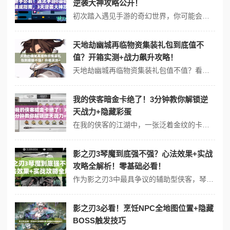
逆袭大神攻略公开！
初次踏入遇见手游的奇幻世界，你可能会被丰富的剧情和复杂的系统选项迷得眼花缭乱。别担心！这份超详细新手生存手册将带你避开踩坑陷阱，快速组建强力阵容，解锁隐藏玩法。从基础操作到高阶策略，只需跟着攻略走，三日内就能从萌新蜕变成懂节奏的资深玩家！ 一、开局必选的4大核心技巧 1. 首日任务领满资源 完成新手引导...
天地劫幽城再临物资集装礼包到底值不
值？开箱实测+战力飙升攻略！
天地劫幽城再临物资集装礼包值不值？看完这篇攻略你再也不纠结！ 最近天地劫：幽城再临推出的物资集装礼包让不少玩家直呼心动，但面对上百种资源道具，你是否正在犹豫该不该掏腰包？将从开箱实测、资源对比、适用场景三大维度深度解析，帮你精准判断这个礼包是否真的物超所值！ 一、物资集装礼包开箱实测：内容到底多良心？...
我的侠客暗金卡绝了！3分钟教你解锁逆
天战力+隐藏彩蛋
在我的侠客的江湖中，一张泛着金纹的卡片总能引起侠客们的窃窃私语。这张暗金角色卡不仅藏着改变战局的秘诀，更可能触发让人拍案叫绝的隐藏剧情。许多少侠拿到卡片后因不懂用法错失机会，其实只要掌握核心技巧，你的麾下就能诞生改变胜负的奇侠。 一、暗金角色卡的三大核心价值 1. 见证侠客蜕变的关键道具 卡牌上流转的金...
影之刃3琴魔到底强不强？心法效果+实战
攻略全解析！零基础必看！
作为影之刃3中最具争议的辅助型侠客，琴魔凭借独特的音波控制机制，成为高阶玩家阵容中的宠儿。将通过实测数据与技能拆解，带你全面掌握琴魔的核心玩法，从技能搭配到心法养成，手把手教你打造一支以琴魔为核心的强力队伍。 一、琴魔核心优势解析 1. 独特的群体控场体系 大招「琴音震荡」可对3名敌方目标叠加「晕眩...
影之刃3必看！烹饪NPC全地图位置+隐藏
BOSS触发技巧