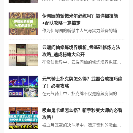
伊甸园的骄傲米尔必练吗？超详细技能
+配队攻略一篇搞定
作为伊甸园的骄傲中人气与实力兼备的辅助角色，米尔凭借独特的治疗机制和团队增益能力，成为众多玩家推图与开荒的核心选择。将从技能效果、属性培养、实战技巧等角度，带你全面掌握这位「治愈之祖」的正确打开方式！ 一、核心技能解析：精准释放=生存翻倍 1. 光辉治愈领域（范围治疗） 效果：展开持续5秒的治疗...
云端问仙修炼境界解析_零基础修炼方法
攻略_速成秘籍大公开
在修仙世界中，云端问仙的修炼境界象征着道心的锤炼与实力的突破。无论是为了追求长生，还是为破除心魔，掌握正确的修炼方法和境界转化规律，都能让你少走弯路。将拆解五大核心境界特征，并附赠可操作的每日修炼计划，助你快速掌握渡劫秘诀！ 一、云端问仙修炼境界的三大阶段划分 1. 基础期：凝气筑体 - 修炼重心：吸收...
元气骑士扑克牌怎么得？武器合成技巧绝
了！必看攻略
在元气骑士中，扑克牌不仅是隐藏房间的钥匙，更是解锁稀有武器和强力道具的核心道具。想要快速提升战力，掌握武器合成系统的技巧和扑克牌的获取方式尤为关键。将手把手教你如何高效收集扑克牌，同时深度解析武器合成的规则与隐藏机制，助你从入门到精通！ 一、扑克牌的5种核心获取方式 隐藏房间必拿 进入地图...
吸血鬼卡组怎么搭？新手秒变大师的必看
攻略！
被血月笼罩的决斗场中，獠牙锋利的吸血鬼大军正蓄势待发。这套以黑暗属性与吸血鬼族为核心的卡组，凭借攻击压制与生命回复的双线发展模式，在游戏王决斗链接中成为长期热门选择。将从核心思路、卡牌搭配到实战技巧，带你解锁血族统治的正确打开方式。 一、卡组核心思路解析 吸血鬼卡组的核心理念在于黑暗属性与吸血鬼族的联动。...