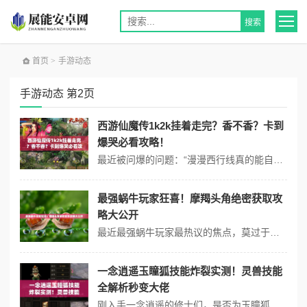
首页
>
手游动态
手游动态 第2页
西游仙魔传1k2k挂着走完？香不香？卡到
爆哭必看攻略！
最近被问爆的问题：“漫漫西行线真的能自动挂到通关吗？”实测发现，西游仙魔传的1k2k自动战斗模式确实能大幅降低操作压力，但想全程无卡关、资源最大化，还需要掌握几个关键技巧。这篇分享从阵容配置到路线规划，手把手教你用最省力的方式走完漫漫西行！ 一、为什么推荐1k2k自动模式？ 解放双手不耗电：挂机状...
最强蜗牛玩家狂喜！摩羯头角绝密获取攻
略大公开
最近最强蜗牛玩家最热议的焦点，莫过于稀有装备「摩羯头角」的出现。这款兼具美感与实战价值的头部装备，不仅能提升30%岩浆抗性，还能触发特殊进化特效。将用保姆级教程，带你突破获取瓶颈！ 一、摩羯头角三大核心领取条件 时间窗口：仅限「寒潮入侵」主题活动期间（剩余12天倒计时） 前置任务：完成沙漠绿洲探索度...
一念逍遥玉瞳狐技能炸裂实测！灵兽技能
全解析秒变大佬
刚入手一念逍遥的修士们，是否为玉瞳狐的技能强度争论不休？作为近期最炙手可热的灵兽，它究竟该不该成的首发选择？将用实测数据拆解玉瞳狐的技能机制，并附赠灵兽技能养成的独家心法，助你快速掌握逆天改命的关键！ 一、玉瞳狐技能机制深度拆解 1. 狂暴连击核心技 裂魂爪（被动）：每次攻击附加1层【嗜血】状态，叠...