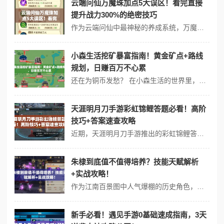
云端问仙万魔珠加点5大误区！看完直接
提升战力300%的绝密技巧
作为云端问仙中最神秘的养成系统，万魔珠的属性加成直接影响角色爆发力与生存能力。许多玩家盲目堆叠基础属性，却忽略了技能联动的底层逻辑。将揭秘不同职业的终极加点方案，手把手教你打造战场杀穿器！ 一、技能槽分配核心原理 优先激活觉醒技前置节点 观察目标技能树分支，预留至少2-3个槽位给关键被动。...
小森生活挖矿暴富指南！黄金矿点+路线
规划，日赚百万不心累
还在为铜币发愁？ 在小森生活的世界里，掌握高效挖矿技巧和黄金路线，能让你快速积累资源打造梦幻家园。整理全网实测最赚钱的矿点布局与黄金路线，从新手村到终极矿区手把手教学，助你化身矿山霸主！ 一、新手必看！前期挖矿核心技巧 优先激活「幸运镐」技能 主线任务「矿工罗宾」完成后解锁工具强化功能，将...
天涯明月刀手游彩虹锦鲤答题必看！高阶
技巧+答案速查攻略
近期，天涯明月刀手游推出的彩虹锦鲤答题活动引发了玩家热议。这个融合趣味互动与丰厚奖励的玩法，不仅考验着少侠们的知识储备，更暗藏提升战力的隐藏技巧！将从活动入口、答题技巧到答案解析，手把手教你轻松拿满奖励，打造专属锦鲤盲盒！ 一、活动入口与基础玩法 1. 快捷进入方式 - 主界面右上角【限时活动】-【...
朱棣到底值不值得培养？技能天赋解析
+实战攻略！
作为江南百景图中人气爆棚的历史角色，朱棣凭借独特的技能机制和华丽的外观让无数玩家纠结——到底要不要投入资源培养？将从技能效果、属性数值、天赋加成三大维度全面拆解，用数据告诉你答案！ 一、技能机制深度拆解 ① 主动技【靖难之役】实战效果 触发条件：战斗中对敌方释放火系攻击时激活 核心作用：对...
新手必看！遇见手游0基础速成指南，3天