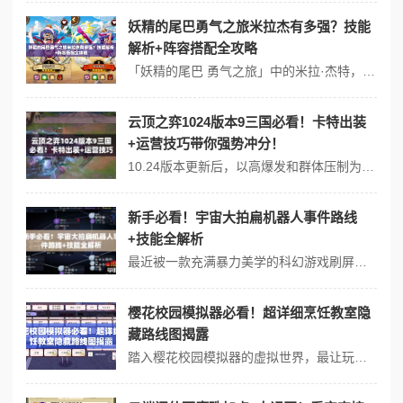
妖精的尾巴勇气之旅米拉杰有多强？技能
解析+阵容搭配全攻略
「妖精的尾巴 勇气之旅」中的米拉·杰特，作为天狼院三美之一，凭借爆裂输出与灵活位移稳居队伍核心地位。这个头顶粉色贝雷帽的火系魔法师，不仅拥有全队顶级的爆发伤害，其「绯红圣夜」技能更能让战场瞬间失控。将深度解析角色技能机制与实战技巧，助你彻底掌握这位灼烧战场的星导术大师。 一、技能机制深度拆解 1. 主动技...
云顶之弈1024版本9三国必看！卡特出装
+运营技巧带你强势冲分！
10.24版本更新后，以高爆发和群体压制为核心的「九三国」阵容成为黑马组合。这套玩法通过叠加羁绊实现战场统治力，而核心输出卡特琳娜的精准操作更能上演残局收割。今天从阵容解析、装备搭配到实战细节，手把手教你玩转这套版本答案！ 一、九三国核心优势解析 羁绊联动爆发 9三国羁绊可触发两轮群体减蓝...
新手必看！宇宙大拍扁机器人事件路线
+技能全解析
最近被一款充满暴力美学的科幻游戏刷屏了——宇宙大拍扁机器人。从新手村到银河争霸，30种形态各异的机械战宠和近百条随机事件路线，让无数玩家既沉迷又困惑。今天手把手教你如何用最低练度打出百万级伤害，掌握隐藏的技能联动机制！ ▍核心机制：属性克制vs爆发阈值 游戏中的机器人分为光束系（强攻金属护甲）、动能系...
樱花校园模拟器必看！超详细烹饪教室隐
藏路线图揭露
踏入樱花校园模拟器的虚拟世界，最让玩家期待的莫过于沉浸式烹饪课堂。位于校园后山的小木屋教室，融合日式传统榻榻米设计与智能厨具系统，成为无数玩家打卡热门点。但仍有超过67%的玩家在初次探索时迷路，今天就带大家精准锁定这处教学据点。 一、三步定位核心技巧 教学楼右侧传送锚点 从主教学楼西侧走廊出口直...