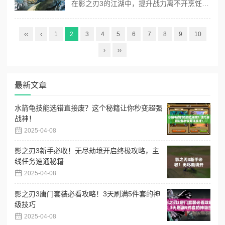
在影之刃3的江湖中，提升战力离不开烹饪系统的辅助。而想要解锁美味佳肴的食谱，必须先找到散落在地图各处的烹饪NPC。这些角色不仅能提供珍稀食材配方，还能触发隐藏剧情甚至挑战特殊BOSS！本篇将用超详细指引带你摸遍全图，告别迷路困扰！ 一、主线剧情线NPC获取 1. 初入江湖必遇的「老乞丐」 - 触发地...
‹‹
‹
1
2
3
4
5
6
7
8
9
10
›
››
最新文章
水箭龟技能选错直接废？这个秘籍让你秒变超强
战神！
2025-04-08
影之刃3新手必收！无尽劫境开启终极攻略，主
线任务速通秘籍
2025-04-08
影之刃3唐门套装必看攻略！3天刷满5件套的神
级技巧
2025-04-08